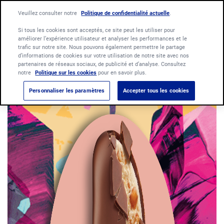
Language:
Veuillez consulter notre
Politique de confidentialité actuelle
Français
Nederlands
.
Si tous les cookies sont acceptés, ce site peut les utiliser pour
améliorer l’expérience utilisateur et analyser les performances et le
trafic sur notre site. Nous pouvons également permettre le partage
d’informations de cookies sur votre utilisation de notre site avec nos
partenaires de réseaux sociaux, de publicité et d’analyse. Consultez
notre
Politique sur les cookies
pour en savoir plus.
Personnaliser les paramètres
Accepter tous les cookies