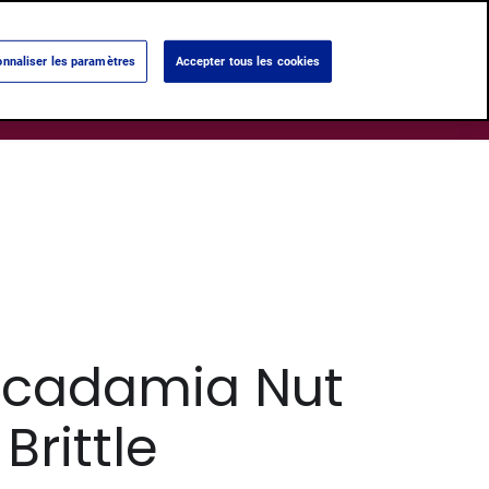
Language:
Français
Nederlands
nnaliser les paramètres
Accepter tous les cookies
Search
ums
Notre histoire
Nos Boutiques
acadamia Nut
Brittle