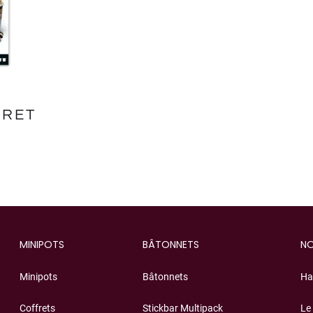
FRET
MINIPOTS
BÂTONNETS
NO
Minipots
Bâtonnets
Ha
Coffrets
Stickbar Multipack
Le