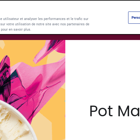
Perso
e utilisateur et analyser les performances et le trafic sur
ur votre utilisation de notre site avec nos partenaires de
Products
Parf
pour en savoir plus.
Pot M