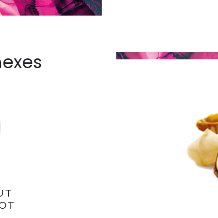
nexes
UT
POT