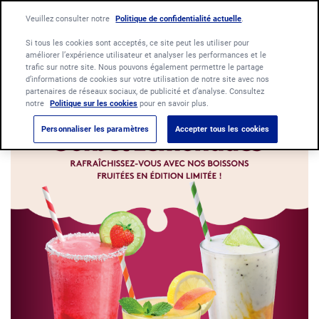
Language:
Veuillez consulter notre
Politique de confidentialité actuelle
Français
Nederlands
.
Si tous les cookies sont acceptés, ce site peut les utiliser pour
améliorer l’expérience utilisateur et analyser les performances et le
trafic sur notre site. Nous pouvons également permettre le partage
d’informations de cookies sur votre utilisation de notre site avec nos
partenaires de réseaux sociaux, de publicité et d’analyse. Consultez
notre
Politique sur les cookies
pour en savoir plus.
Personnaliser les paramètres
Accepter tous les cookies