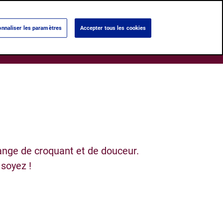
Language:
Français
Nederlands
nnaliser les paramètres
Accepter tous les cookies
Search
ums
Notre histoire
Nos Boutiques
ange de croquant et de douceur.
soyez !