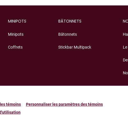
MINIPOTS
BÂTONNETS
NO
Minipots
Bâtonnets
Ha
Coffrets
Stickbar Multipack
Le
De
No
 les témoins
Personnaliser les paramètres des témoins
'utilisation