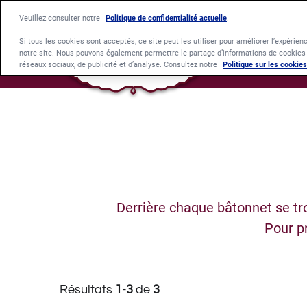
Veuillez consulter notre
Politique de confidentialité actuelle
.
Si tous les cookies sont acceptés, ce site peut les utiliser pour améliorer l’expérienc
notre site. Nous pouvons également permettre le partage d’informations de cookies s
réseaux sociaux, de publicité et d’analyse. Consultez notre
Politique sur les cookies
Derrière chaque bâtonnet se tr
Pour p
Résultats
1
-
3
de
3
Category