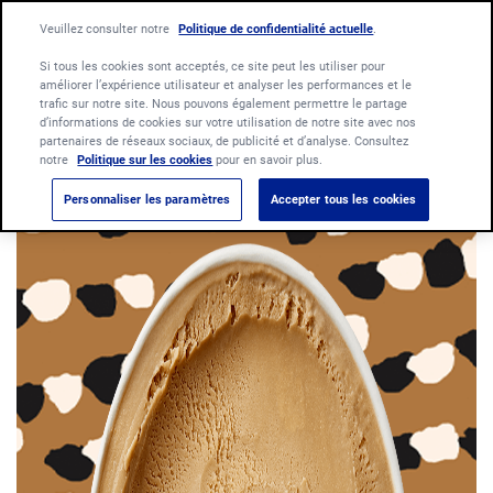
Language:
Veuillez consulter notre
Politique de confidentialité actuelle
Français
Nederlands
.
Si tous les cookies sont acceptés, ce site peut les utiliser pour
améliorer l’expérience utilisateur et analyser les performances et le
trafic sur notre site. Nous pouvons également permettre le partage
d’informations de cookies sur votre utilisation de notre site avec nos
partenaires de réseaux sociaux, de publicité et d’analyse. Consultez
notre
Politique sur les cookies
pour en savoir plus.
Personnaliser les paramètres
Accepter tous les cookies