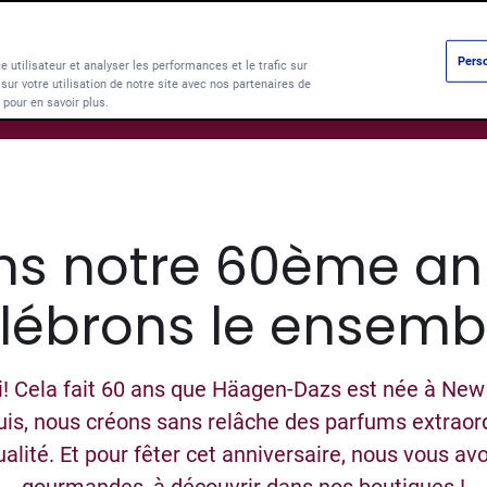
Perso
e utilisateur et analyser les performances et le trafic sur
ur votre utilisation de notre site avec nos partenaires de
Products
Parf
pour en savoir plus.
ns notre 60ème ann
lébrons le ensembl
rai! Cela fait 60 ans que Häagen-Dazs est née à Ne
uis, nous créons sans relâche des parfums extraor
alité. Et pour fêter cet anniversaire, nous vous av