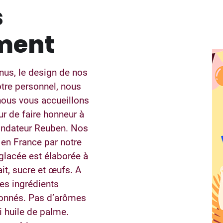
s
ment
nus, le design de nos
otre personnel, nous
nous vous accueillons
r de faire honneur à
fondateur Reuben. Nos
en France par notre
lacée est élaborée à
ait, sucre et œufs. A
es ingrédients
ionnés. Pas d’arômes
 ni huile de palme.