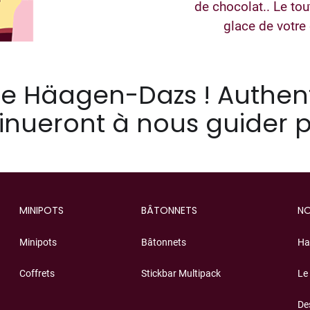
de chocolat.. Le to
glace de votre 
re Häagen-Dazs ! Authen
tinueront à nous guider
MINIPOTS
BÂTONNETS
NO
Minipots
Bâtonnets
Ha
Coffrets
Stickbar Multipack
Le
De