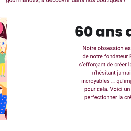
gourmandes, à découvrir dans nos boutiques !
60 ans 
Notre obsession est 
de notre fondateur 
s’efforçant de créer 
n’hésitant jamai
incroyables … qu’imp
pour cela. Voici un
perfectionner la c