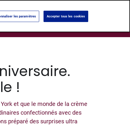
Language:
Français
Nederlands
nnaliser les paramètres
Accepter tous les cookies
Search
ums
Notre histoire
Nos Boutiques
iversaire.
e !
w York et que le monde de la crème
dinaires confectionnés avec des
ons préparé des surprises ultra