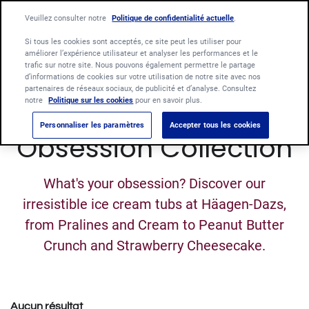
Language:
Veuillez consulter notre
Politique de confidentialité actuelle
Français
Nederlands
.
Si tous les cookies sont acceptés, ce site peut les utiliser pour
améliorer l’expérience utilisateur et analyser les performances et le
trafic sur notre site. Nous pouvons également permettre le partage
d’informations de cookies sur votre utilisation de notre site avec nos
partenaires de réseaux sociaux, de publicité et d’analyse. Consultez
notre
Politique sur les cookies
pour en savoir plus.
Personnaliser les paramètres
Accepter tous les cookies
Obsession Collection
What's your obsession? Discover our
irresistible ice cream tubs at Häagen-Dazs,
from Pralines and Cream to Peanut Butter
Crunch and Strawberry Cheesecake.
Aucun résultat