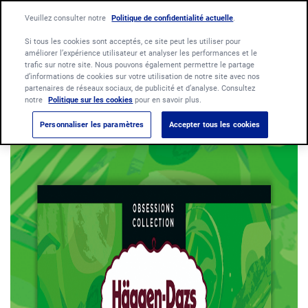
Language:
Veuillez consulter notre
Politique de confidentialité actuelle
Français
Nederlands
.
Si tous les cookies sont acceptés, ce site peut les utiliser pour
améliorer l’expérience utilisateur et analyser les performances et le
trafic sur notre site. Nous pouvons également permettre le partage
d’informations de cookies sur votre utilisation de notre site avec nos
partenaires de réseaux sociaux, de publicité et d’analyse. Consultez
notre
Politique sur les cookies
pour en savoir plus.
Personnaliser les paramètres
Accepter tous les cookies