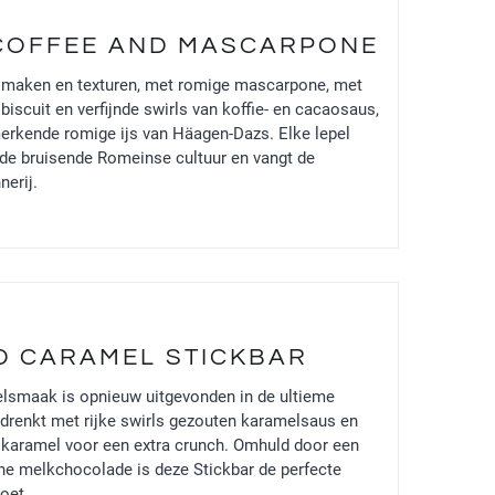
 COFFEE AND MASCARPONE
 smaken en texturen, met romige mascarpone, met
iscuit en verfijnde swirls van koffie- en cacaosaus,
erkende romige ijs van Häagen-Dazs. Elke lepel
n de bruisende Romeinse cultuur en vangt de
nerij.
D CARAMEL STICKBAR
lsmaak is opnieuw uitgevonden in de ultieme
ordrenkt met rijke swirls gezouten karamelsaus en
e karamel voor een extra crunch. Omhuld door een
che melkchocolade is deze Stickbar de perfecte
oet.