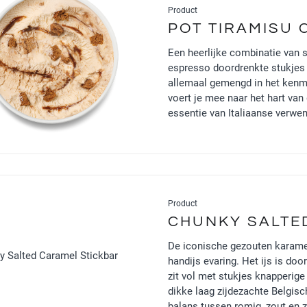
Product
POT TIRAMISU
Een heerlijke combinatie van
espresso doordrenkte stukjes b
allemaal gemengd in het kenm
voert je mee naar het hart va
essentie van Italiaanse verwen
Product
CHUNKY SALTE
De iconische gezouten karame
handijs evaring. Het ijs is do
zit vol met stukjes knapperig
dikke laag zijdezachte Belgis
balans tussen romig, zout en z