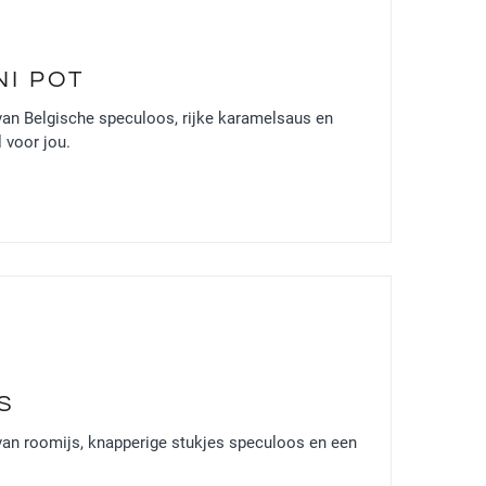
I POT
van Belgische speculoos, rijke karamelsaus en
 voor jou.
S
van roomijs, knapperige stukjes speculoos en een