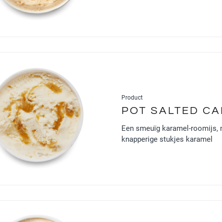
Product
POT SALTED C
Een smeuïg karamel-roomijs, 
knapperige stukjes karamel