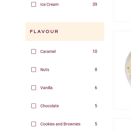
39
Ice Cream
FLAVOUR
Filters
10
Caramel
8
Nuts
6
Vanilla
5
Chocolate
5
Cookies and Brownies