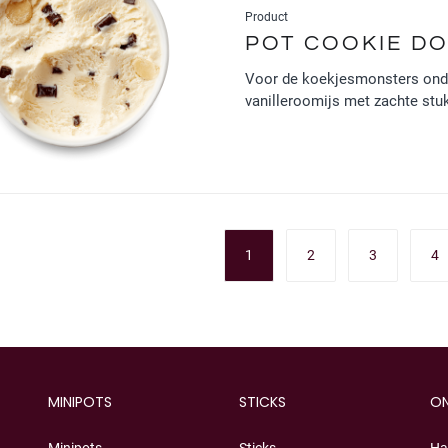
Product
POT COOKIE D
Voor de koekjesmonsters onder
vanilleroomijs met zachte stu
1
2
3
4
MINIPOTS
STICKS
ON