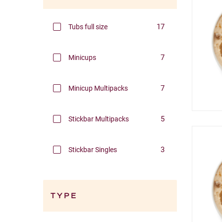
Filters
17
Tubs full size
7
Minicups
7
Minicup Multipacks
5
Stickbar Multipacks
3
Stickbar Singles
TYPE
Filters