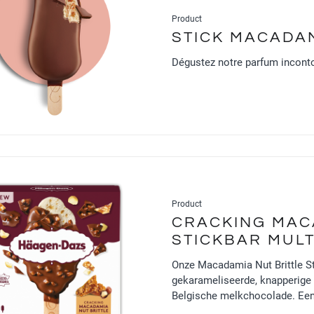
Product
STICK MACADAM
Dégustez notre parfum inconto
Product
CRACKING MAC
STICKBAR MUL
Onze Macadamia Nut Brittle St
gekarameliseerde, knapperige
Belgische melkchocolade. Een w