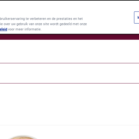
ruikerservaring te verbeteren en de prestaties en het
ie over uw gebruik van onze site wordt gedeeld met onze
Products
F
eleid
voor meer informatie.