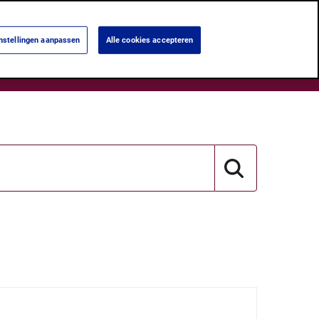
Language:
Français
Nederlands
Instellingen aanpassen
Alle cookies accepteren
Search
lavours
Ons verhaal
Onze Cafes