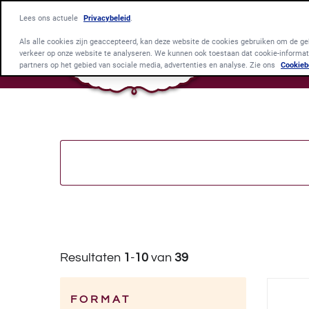
Lees ons actuele
Privacybeleid
.
Als alle cookies zijn geaccepteerd, kan deze website de cookies gebruiken om de geb
verkeer op onze website te analyseren. We kunnen ook toestaan dat cookie-informat
partners op het gebied van sociale media, advertenties en analyse. Zie ons
Cookieb
Resultaten
1
-
10
van
39
Category
FORMAT